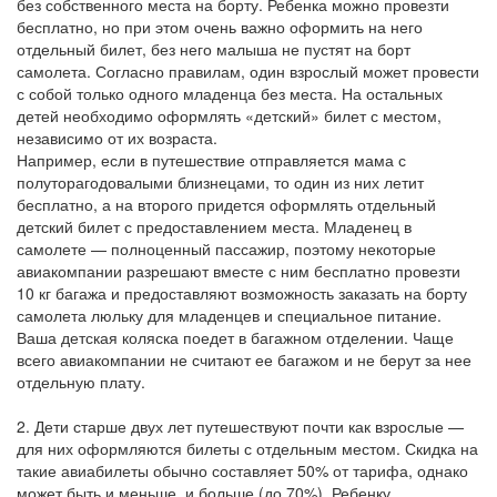
без собственного места на борту. Ребенка можно провезти
бесплатно, но при этом очень важно оформить на него
отдельный билет, без него малыша не пустят на борт
самолета. Согласно правилам, один взрослый может провести
с собой только одного младенца без места. На остальных
детей необходимо оформлять «детский» билет с местом,
независимо от их возраста.
Например, если в путешествие отправляется мама с
полуторагодовалыми близнецами, то один из них летит
бесплатно, а на второго придется оформлять отдельный
детский билет с предоставлением места. Младенец в
самолете — полноценный пассажир, поэтому некоторые
авиакомпании разрешают вместе с ним бесплатно провезти
10 кг багажа и предоставляют возможность заказать на борту
самолета люльку для младенцев и специальное питание.
Ваша детская коляска поедет в багажном отделении. Чаще
всего авиакомпании не считают ее багажом и не берут за нее
отдельную плату.
2. Дети старше двух лет путешествуют почти как взрослые —
для них оформляются билеты с отдельным местом. Скидка на
такие авиабилеты обычно составляет 50% от тарифа, однако
может быть и меньше, и больше (до 70%). Ребенку