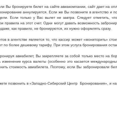
сли Вы бронируете билет на сайте авиакомпании, сайт дает на опл
ронирование аннулируется. Если же Вы позвоните в агентство и по
ели. Если только у Вас вылет не завтра. Следует отметить, чт
и правила на этот счет. Одни могут давать возможность забронир
одаже, как правило, не бронируются, их нужно оформлять сразу.
в в агентстве является то, что кассир может «мониторить» стои
ет по более дешевому тарифу. При этом услуга бронирования оста
бронируя авиабилет, Вы закрепляете за собой только место на бо
 изменение курса валюты (особенно это касается международны
нить стоимость авиабилета. Поэтому, если Вы забронировали би
жете позвонить в «Западно-Сибирский Центр Бронирования», и на