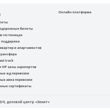
Онлайн платформа
И
леты
одорожные билеты
в гостиницах
я поддержка
квартир и апартаментов
трансфера
ast track
и VIP залы аэропортов
ные жд перевозки
ые авиа перевозки
чные сертификаты
0/4, деловой центр «Зенит»